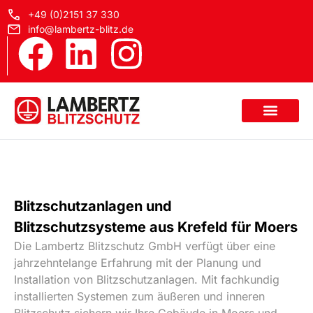
+49 (0)2151 37 330
info@lambertz-blitz.de
Blitzschutzanlagen und
Blitzschutzsysteme aus Krefeld für Moers
Die Lambertz Blitzschutz GmbH verfügt über eine
jahrzehntelange Erfahrung mit der Planung und
Installation von Blitzschutzanlagen. Mit fachkundig
installierten Systemen zum äußeren und inneren
Blitzschutz sichern wir Ihre Gebäude in Moers und